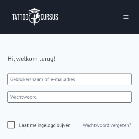
Ga
naar
de
inhoud
Hi, welkom terug!
Laat me ingelogd blijven
Wachtwoord vergeten?