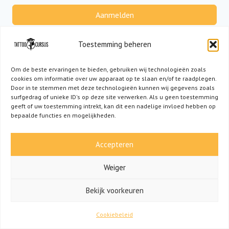
Aanmelden
Geen account?
Registreer nu
Toestemming beheren
Om de beste ervaringen te bieden, gebruiken wij technologieën zoals
cookies om informatie over uw apparaat op te slaan en/of te raadplegen.
Door in te stemmen met deze technologieën kunnen wij gegevens zoals
surfgedrag of unieke ID's op deze site verwerken. Als u geen toestemming
geeft of uw toestemming intrekt, kan dit een nadelige invloed hebben op
bepaalde functies en mogelijkheden.
Accepteren
Weiger
HEB JE EEN VRAAG? NEEM CONTACT OP VIA
Bekijk voorkeuren
INFO@TATTOOCURSUS.NL!
Cookiebeleid