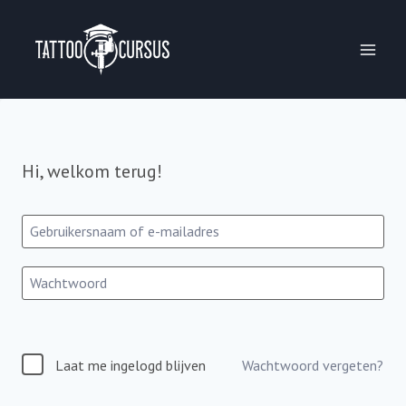
Ga
naar
de
inhoud
Hi, welkom terug!
Laat me ingelogd blijven
Wachtwoord vergeten?