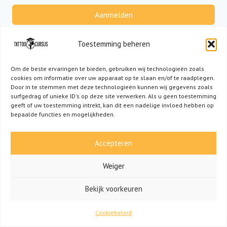
Aanmelden
Geen account?
Registreer nu
Toestemming beheren
Om de beste ervaringen te bieden, gebruiken wij technologieën zoals
cookies om informatie over uw apparaat op te slaan en/of te raadplegen.
Door in te stemmen met deze technologieën kunnen wij gegevens zoals
surfgedrag of unieke ID's op deze site verwerken. Als u geen toestemming
geeft of uw toestemming intrekt, kan dit een nadelige invloed hebben op
bepaalde functies en mogelijkheden.
Accepteren
Weiger
HEB JE EEN VRAAG? NEEM CONTACT OP VIA
Bekijk voorkeuren
INFO@TATTOOCURSUS.NL!
Cookiebeleid