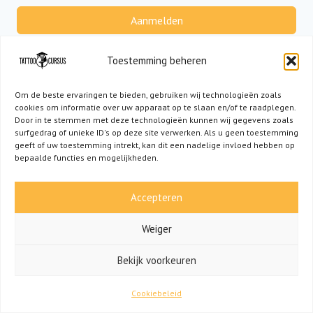
Aanmelden
Geen account?
Registreer nu
Toestemming beheren
Om de beste ervaringen te bieden, gebruiken wij technologieën zoals
cookies om informatie over uw apparaat op te slaan en/of te raadplegen.
Door in te stemmen met deze technologieën kunnen wij gegevens zoals
surfgedrag of unieke ID's op deze site verwerken. Als u geen toestemming
geeft of uw toestemming intrekt, kan dit een nadelige invloed hebben op
bepaalde functies en mogelijkheden.
Accepteren
Weiger
HEB JE EEN VRAAG? NEEM CONTACT OP VIA
Bekijk voorkeuren
INFO@TATTOOCURSUS.NL!
Cookiebeleid