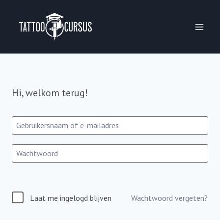
Ga
naar
de
inhoud
Hi, welkom terug!
Laat me ingelogd blijven
Wachtwoord vergeten?