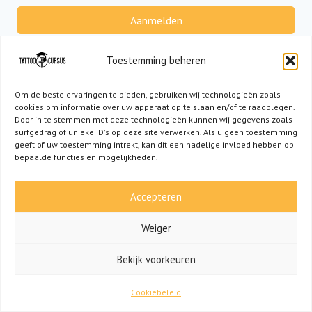
Aanmelden
Geen account?
Registreer nu
Toestemming beheren
Om de beste ervaringen te bieden, gebruiken wij technologieën zoals
cookies om informatie over uw apparaat op te slaan en/of te raadplegen.
Door in te stemmen met deze technologieën kunnen wij gegevens zoals
surfgedrag of unieke ID's op deze site verwerken. Als u geen toestemming
geeft of uw toestemming intrekt, kan dit een nadelige invloed hebben op
bepaalde functies en mogelijkheden.
Accepteren
Weiger
HEB JE EEN VRAAG? NEEM CONTACT OP VIA
Bekijk voorkeuren
INFO@TATTOOCURSUS.NL!
Cookiebeleid