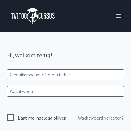
Ga
naar
de
inhoud
Hi, welkom terug!
Laat me ingelogd blijven
Wachtwoord vergeten?